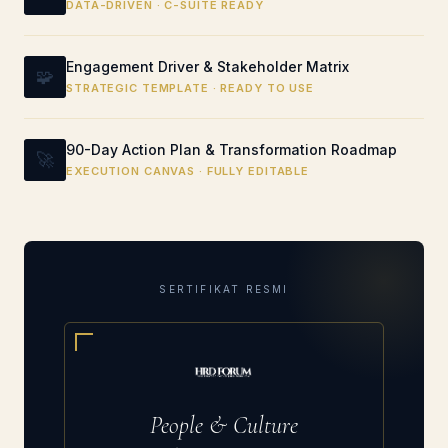
DATA-DRIVEN · C-SUITE READY
Engagement Driver & Stakeholder Matrix
🧩
STRATEGIC TEMPLATE · READY TO USE
90-Day Action Plan & Transformation Roadmap
🚀
EXECUTION CANVAS · FULLY EDITABLE
SERTIFIKAT RESMI
People & Culture