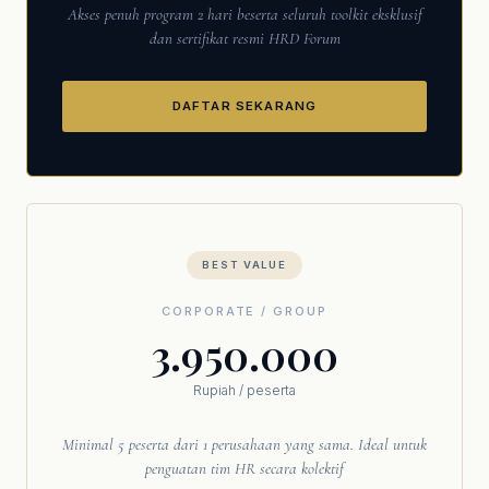
Akses penuh program 2 hari beserta seluruh toolkit eksklusif
dan sertifikat resmi HRD Forum
DAFTAR SEKARANG
BEST VALUE
CORPORATE / GROUP
3.950.000
Rupiah / peserta
Minimal 5 peserta dari 1 perusahaan yang sama. Ideal untuk
penguatan tim HR secara kolektif