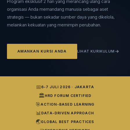
Program eksklusif 2 hari yang merancang ulang cara
organisasi Anda memandang manusia sebagai aset
strategis — bukan sekadar sumber daya yang dikelola,
melainkan kekuatan yang memimpin perubahan.
AMANKAN KURSI ANDA
LIHAT KURIKULUM
📅
6-7 JULI 2026 · JAKARTA
🏛️
HRD FORUM CERTIFIED
🎯
ACTION-BASED LEARNING
📊
DATA-DRIVEN APPROACH
🌏
GLOBAL BEST PRACTICES