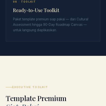
06 · TOOLKIT
Ready-to-Use Toolkit
Paket template premium siap pakai — dari Cultural
Assessment hingga 90-Day Roadmap Canvas —
untuk langsung diaplikasikan.
EXECUTIVE TOOLKIT
Template Premium